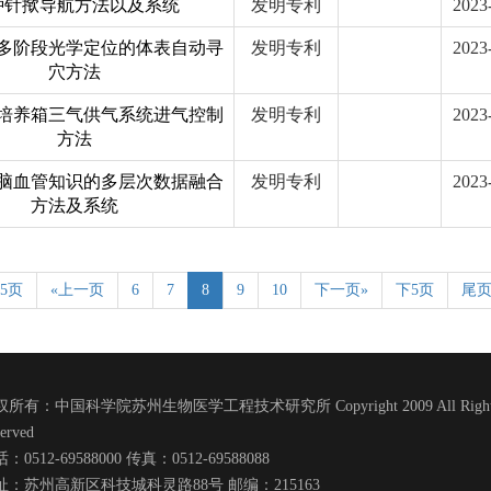
种针揿导航方法以及系统
发明专利
2023
多阶段光学定位的体表自动寻
发明专利
2023
穴方法
培养箱三气供气系统进气控制
发明专利
2023
方法
脑血管知识的多层次数据融合
发明专利
2023
方法及系统
5页
«上一页
6
7
8
9
10
下一页»
下5页
尾
所有：中国科学院苏州生物医学工程技术研究所 Copyright 2009 All Right
erved
：0512-69588000 传真：0512-69588088
址：苏州高新区科技城科灵路88号 邮编：215163