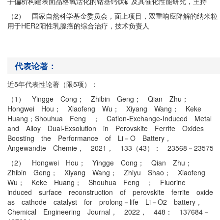
子偏析构建表面晶格氧活化的钴基钙钛矿及其催化性能研究，主持
（2） 国家自然科学基金委员会，面上项目，双重响应降解的纳米粒
用于HER2阳性乳腺癌的综合治疗，技术负责人
代表论著：
近5年代表性论著（限5项）：
（1） Yingge Cong； Zhibin Geng； Qian Zhu；
Hongwei Hou； Xiaofeng Wu； Xiyang Wang； Keke
Huang；Shouhua Feng ； Cation‐Exchange‐Induced Metal
and Alloy Dual‐Exsolution in Perovskite Ferrite Oxides
Boosting the Performance of Li－O Battery，
Angewandte Chemie， 2021， 133（43）： 23568－23575
（2） Hongwei Hou； Yingge Cong； Qian Zhu；
Zhibin Geng； Xiyang Wang； Zhiyu Shao； Xiaofeng
Wu； Keke Huang； Shouhua Feng ； Fluorine
induced surface reconstruction of perovskite ferrite oxide
as cathode catalyst for prolong－life Li－O2 battery，
Chemical Engineering Journal， 2022， 448： 137684－