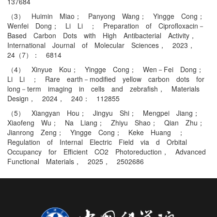
137684
（3） Huimin Miao； Panyong Wang； Yingge Cong；
Wenfei Dong； Li Li ； Preparation of Ciprofloxacin－
Based Carbon Dots with High Antibacterial Activity，
International Journal of Molecular Sciences， 2023，
24（7）： 6814
（4） Xinyue Kou； Yingge Cong； Wen－Fei Dong；
Li Li ； Rare earth－modified yellow carbon dots for
long－term imaging in cells and zebrafish， Materials
Design， 2024， 240： 112855
（5） Xiangyan Hou； Jingyu Shi； Mengpei Jiang；
Xiaofeng Wu； Na Liang； Zhiyu Shao； Qian Zhu；
Jianrong Zeng； Yingge Cong； Keke Huang ；
Regulation of Internal Electric Field via d Orbital
Occupancy for Efficient CO2 Photoreduction， Advanced
Functional Materials， 2025， 2502686