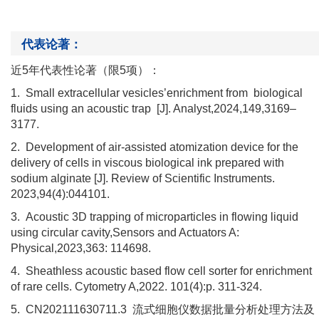
代表论著：
近
5年代表性论著（限5项）：
1.
Small extracellular vesicles’enrichment from
biological
fluids using an acoustic trap
[J]. Analyst,2024,149,3169–
3177
.
2.
Development of air-assisted atomization device for the
delivery of cells in viscous biological ink prepared with
sodium alginate [J]. Review of Scientific Instruments.
2023,94(4):044101.
3.
Acoustic 3D trapping of microparticles in flowing liquid
using circular cavity,Sensors and Actuators A:
Physical,2023,363: 114698
.
4.
Sheathless acoustic based flow cell sorter for enrichment
of rare cells. Cytometry A,2022. 101(4):p. 311-324.
5.
CN202111630711.3
流式细胞仪数据批量分析处理方法及