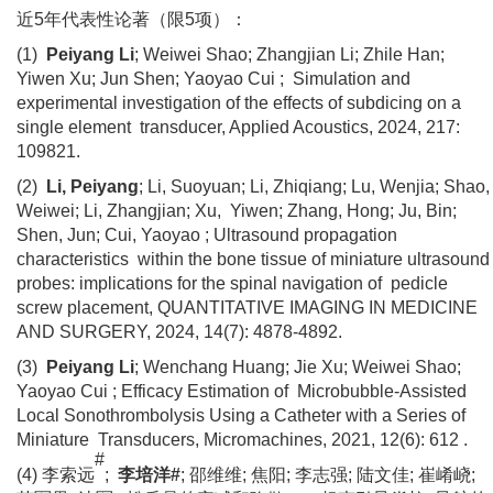
近
5年代表性论著（限5项）：
(1)
Peiyang Li
; Weiwei Shao; Zhangjian Li; Zhile Han;
Yiwen Xu; Jun Shen; Yaoyao Cui ;
Simulation and
experimental investigation of the effects of subdicing on a
single element
transducer, Applied Acoustics, 2024, 217:
109821
.
(2)
Li, Peiyang
; Li, Suoyuan; Li, Zhiqiang; Lu, Wenjia; Shao,
Weiwei; Li, Zhangjian; Xu,
Yiwen; Zhang, Hong; Ju, Bin;
Shen, Jun; Cui, Yaoyao ; Ultrasound propagation
characteristics
within the bone tissue of miniature ultrasound
probes: implications for the spinal navigation of
pedicle
screw placement, QUANTITATIVE IMAGING IN MEDICINE
AND SURGERY, 2024, 14(7): 4878-4892.
(3)
Peiyang Li
; Wenchang Huang; Jie Xu; Weiwei Shao;
Yaoyao Cui ; Efficacy Estimation of
Microbubble-Assisted
Local Sonothrombolysis Using a Catheter with a Series of
Miniature
Transducers, Micromachines, 2021, 12(6): 612 .
#
(4) 李索远
;
李培洋
#
; 邵维维; 焦阳; 李志强; 陆文佳; 崔崤峣;