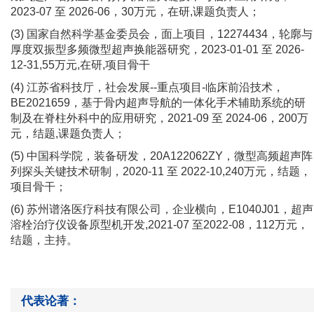
2023-07 至 2026-06
，
30万元
，
在研
,
课题负责人；
(3) 国家自然科学基金委员会
，
面上项目
，
12274434
，
轮廓与
厚度双振型多频微型超声换能器研究
，
2023-01-01 至 2026-
12-31,55万元,在研,
项目骨干
(4) 江苏省科技厅
，
社会发展
--重点项目-临床前沿技术
，
BE2021659
，
基于骨内超声导航的一体化手术辅
助系统的研
制及在脊柱外科中的应用研究，
2021-09 至 2024-06
，
200万
元
，结题
,
课题负责人；
(5) 中国科学院
，
装备研发
，
20A122062ZY
，
微型高频超声阵
列探头关键技术研制
，
2020-11 至 2022-10,240万元
，
结题
，
项目骨干；
(6) 苏州谱洛医疗科技有限公司
，
企业横向
，
E1040J01
，
超声
溶栓治疗仪设备原型机开发
,2021-07 至2022-08
，
112万元
，
结题
，
主持
。
代表论著：