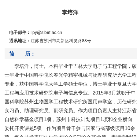
李培洋
电子邮件：
lipy@sibet.ac.cn
通讯地址：
江苏省苏州市高新区科灵路88号
简 历：
李培洋，博士。
本科毕业于吉林大学电子与工程学院，硕
士毕业于
中国科学院
长春光学精密机械与物理研究所
光学工程
专业
，
获中国科学院大学工学硕士学位，博士毕业于复旦大学
工程与应用技术研究院电子与信息专业。
2015年
3月
就职于中
国科学院苏州生物医学工程技术研究所医用声学室，
历任研究
实习员、助理研究员、副研究员
。作为项目负责人主持
江苏省
自然科学基金项目
1项，
苏州市科技计划项目
1项和企业横向
委托开发
课题
5项，
作为项目骨干参与国家与省部级项目
1
0
余