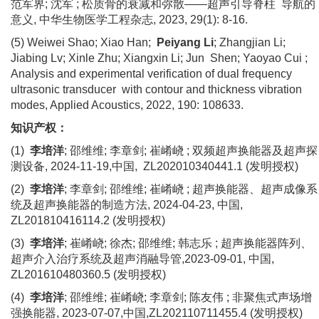
范军界; 沈军 ; 松质骨的衰减和弥散
——超声引导脊柱
导航的
意义
, 中华生物医学工程杂志, 2023, 29(1): 8-16.
(5) Weiwei Shao; Xiao Han;
Peiyang Li
; Zhangjian Li;
Jiabing Lv; Xinle Zhu; Xiangxin Li; Jun
Shen; Yaoyao Cui ;
Analysis and experimental verification of dual frequency
ultrasonic transducer
with contour and thickness vibration
modes, Applied Acoustics, 2022, 190: 108633.
知识产权：
(1)
李培洋
; 邵维维; 李章剑; 崔崤峣 ; 双频超声换能器及超声探
测设备, 2024-11-19,中国,
ZL202010340441.1 (
发明授权
)
(2)
李培洋
; 李章剑; 邵维维; 崔崤峣 ; 超声换能器、超声成像系
统及超声换能器的制造方法, 2024-04-23, 中国,
ZL201810416114.2 (
发明授权
)
(3)
李培洋
; 崔崤峣; 徐杰; 邵维维; 韩志乐 ; 超声换能器阵列、
超声介入治疗系统及超声消融导管,2023-09-01, 中国,
ZL201610480360.5 (
发明授权
)
(4)
李培洋
; 邵维维; 崔崤峣; 李章剑; 陈友伟 ; 非聚焦式声场增
强换能器, 2023-07-07,中国,ZL202110711455.4 (
发明授权
)