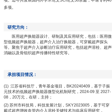
项。迄今共发表国内外学术论文
SCI论文30余篇，申请专利40
多项。
研究方向：
医用超声换能器设计、研制及其应用研究，包括：医用微
型低频超声换能器，超声介入治疗换能器，可穿戴超声探头
等。聚焦于超声介入诊断治疗应用研究，包括超声溶栓、超声
消融以及骨组织超声传播特性研究等。
承担项目情况：
(1)
江苏省科技厅
，
青年基金项目
，
BK20240409
，
基于子振
元技术的低频超声换能器微型化机制研究
，
2024-09 至 2027-
08
，
20万元
，
在研
，
主持
；
(2) 苏州市科技局
，
科技发展计划
，
SKY2023005
，
基于可穿
戴式超声增效血管内介入溶栓关键技术与临床
应用研究，