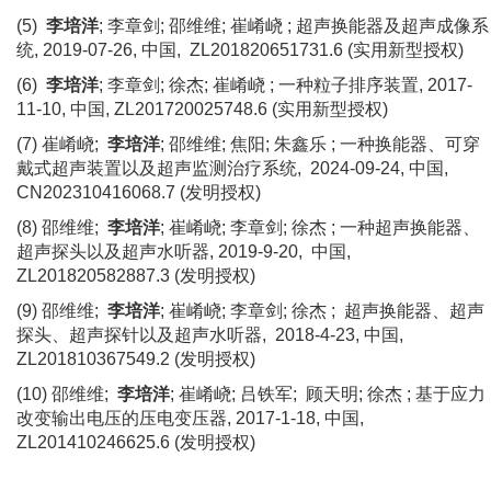
(5)
李培洋
; 李章剑; 邵维维; 崔崤峣 ; 超声换能器及超声成像系
统, 2019-07-26, 中国,
ZL201820651731.6 (
实用新型授权
)
(6)
李培洋
; 李章剑; 徐杰; 崔崤峣 ; 一种粒子排序装置, 2017-
11-10, 中国, ZL201720025748.6 (
实用新型授权
)
(7) 崔崤峣;
李培洋
; 邵维维; 焦阳; 朱鑫乐 ; 一种换能器、可穿
戴式超声装置以及超声监测治疗系统,
2024-09-24, 中国,
CN202310416068.7 (
发明授权
)
(8) 邵维维;
李培洋
; 崔崤峣; 李章剑; 徐杰 ; 一种超声换能器、
超声探头以及超声水听器, 2019-9-20,
中国
,
ZL201820582887.3 (
发明授权
)
(9) 邵维维;
李培洋
; 崔崤峣; 李章剑; 徐杰 ;
超声换能器、超声
探头、超声探针以及超声水听器
,
2018-4-23, 中国,
ZL201810367549.2 (
发明授权
)
(10) 邵维维;
李培洋
; 崔崤峣; 吕铁军;
顾天明
; 徐杰 ; 基于应力
改变输出电压的压电变压器, 2017-1-18, 中国,
ZL201410246625.6 (
发明授权
)