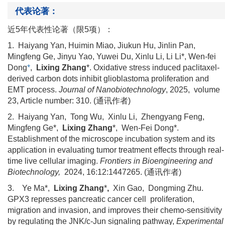
代表论著：
近
5年代表性论著（限5项）：
1.
Haiyang Yan, Huimin Miao, Jiukun Hu, Jinlin Pan,
Mingfeng Ge, Jinyu Yao, Yuwei Du, Xinlu Li, Li Li*, Wen-fei
Dong
*
,
Lixing Zhang
*
.
Oxidative stress induced paclitaxel-
derived carbon dots inhibit glioblastoma proliferation and
EMT process
.
Journal of Nanobiotechnology
, 2025,
volume
23, Article number: 310
.
(
通讯作者
)
2.
Haiyang Yan, Tong Wu, Xinlu Li,
Zhengyang Feng
,
Mingfeng Ge
*
,
Lixing Zhang
*
,
Wen-Fei Dong
*
.
Establishment of the microscope incubation system and its
application in evaluating tumor treatment effects through real-
time live cellular imaging.
Frontiers in Bioengineering and
Biotechnology
,
2024
,
16:12:1447265.
(
通讯
作者
)
3.
Ye Ma*
,
Lixing Zhang
*
,
Xin Gao
,
Dongming Zhu
.
GPX3 represses pancreatic cancer cell
proliferation,
migration and invasion, and improves their chemo-sensitivity
by regulating the JNK/c-Jun signaling pathway,
Experimental