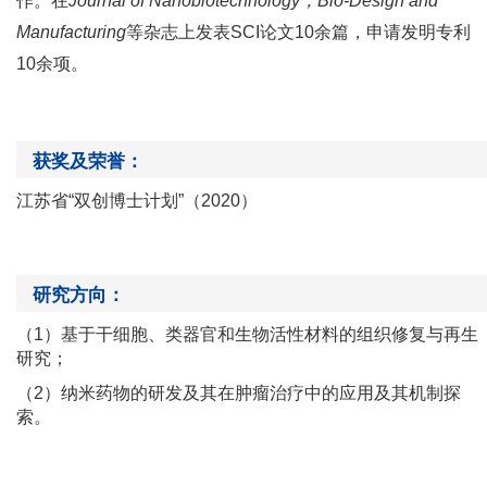
作。在
Journal of Nanobiotechnology
，
Bio-Design and
Manufacturing
等杂志上发表
SCI
论文
10
余篇，申请发明专利
10
余项。
获奖及荣誉：
江苏省
“双创博士计划”（
202
0）
研究方向：
（
1）基于干细胞、类器官和生物活性材料的组织修复与再生
研究；
（
2）纳米药物的研发及其在肿瘤治疗中的应用及其机制探
索。