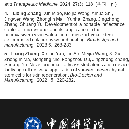
and Therapeutic Medicine
, 2024, 27(3): 118
(
共同一作
)
4.
Lixing Zhang
, Xin Miao, Meijia Wang, Aihua Shi,
Jingwen Wang, Zhonglin Ma, Yunhai Zhang, Jingzhong
Zhang, Shuang Yu. Development of
a portable
reflectance
confocal
microscope
and its
application in the
noninvasivein vivo evaluation of
mesenchymal
stem
cellpromoted cutaneous wound healing
.
Bio
-
design and
manufacturing
,
2023 6, 268-283
5.
Lixing Zhang
, Xintao Y
an
, Lin An, Meijia Wang, Xi Xu,
Zhonglin Ma, Mengting Nie, Fangzhou Du, Jingzhong Zhang,
Shuang Yu. Novel pneumatically assisted atomization device
for living cell delivery: application of sprayed mesenchymal
stem cells for skin regeneration.
Bio-Design and
Manufacturing
,
2022,
5, 220
-
232
.