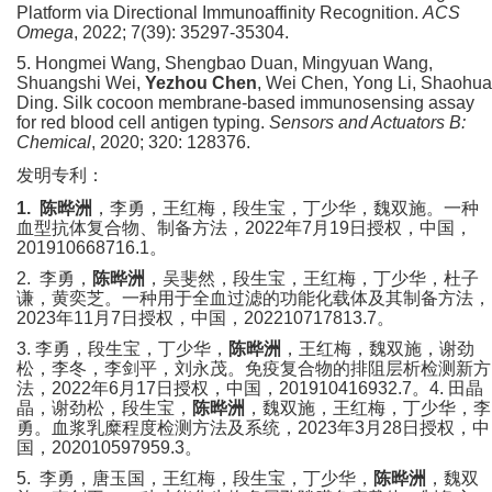
Platform via Directional Immunoaffinity Recognition.
ACS
Omega
, 2022; 7(39): 35297-35304.
5
. Hongmei Wang, Shengbao Duan, Mingyuan Wang,
Shuangshi Wei,
Yezhou Chen
, Wei Chen, Yong Li, Shaohua
Ding. Silk cocoon membrane-based immunosensing assay
for red blood cell antigen typing.
Sensors and Actuators B:
Chemical
, 2020; 320: 128376.
发明专利：
1.
陈晔洲
，李勇，王红梅，段生宝，丁少华，魏双施。一种
血型抗体复合物、制备方法，
2022年7月19日授权，中国，
201910668716.1。
2.
李勇，
陈晔洲
，吴斐然，段生宝，王红梅，丁少华，杜子
谦，黄奕芝。
一种用于全血过滤的功能化载体及其制备方法
，
2023年11月7
日
授权，中国，
202210717813.7
。
3.
李勇，段生宝，丁少华，
陈晔洲
，王红梅，魏双施，谢劲
松，李冬，李剑平，刘永茂。免疫复合物的排阻层析检测新方
法，
2022年6月17日授权，中国，201910416932.7。
4.
田晶
晶，谢劲松，段生宝，
陈晔洲
，魏双施，王红梅，丁少华，李
勇。血浆乳糜程度检测方法及系统，
2023年3月28日授权，中
国，202010597959.3。
5.
李勇，唐玉国，王红梅，段生宝，丁少华，
陈晔洲
，魏双