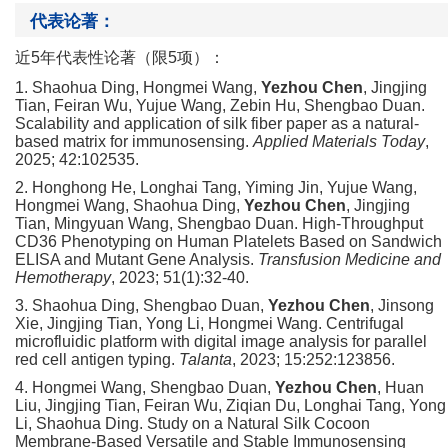
代表论著：
近
5年代表性论著（限5项）：
1. Shaohua Ding
,
Hongmei Wang
,
Yezhou Chen
, Jingjing
Tian, Feiran Wu, Yujue Wang, Zebin Hu, Shengbao Duan
.
Scalability and application of silk fiber paper as a natural-
based matrix for immunosensing.
Applied Materials Today
,
2025; 42:102535.
2. Honghong He, Longhai Tang, Yiming Jin, Yujue Wang,
Hongmei Wang, Shaohua Ding,
Yezhou Chen
, Jingjing
Tian, Mingyuan Wang, Shengbao Duan. High-Throughput
CD36 Phenotyping on Human Platelets Based on Sandwich
ELISA and Mutant Gene Analysis.
Transfusion Medicine and
Hemotherapy
, 2023; 51(1):32-40.
3.
Shaohua Ding, Shengbao Duan,
Yezhou Chen
, Jinsong
Xie, Jingjing Tian, Yong Li, Hongmei Wang. Centrifugal
microfluidic platform with digital image analysis for parallel
red cell antigen typing.
Talanta
, 2023; 15:252:123856.
4
. Hongmei Wang, Shengbao Duan,
Yezhou Chen
, Huan
Liu, Jingjing Tian, Feiran Wu, Ziqian Du, Longhai Tang, Yong
Li, Shaohua Ding. Study on a Natural Silk Cocoon
Membrane-Based Versatile and Stable Immunosensing