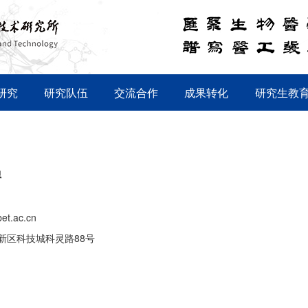
研究
研究队伍
交流合作
成果转化
研究生教
员
bet.ac.cn
新区科技城科灵路88号