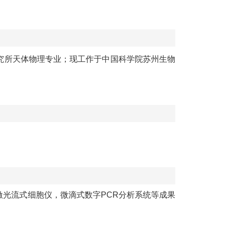
究所天体物理专业
；
现工作于
中国科学院苏州生物
激光流式细胞仪，微滴式数字
PCR分析系统等成果