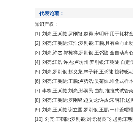
代表论著：
知识产权
：
[1]
刘亮
;王弼陡;罗刚银;赵勇;宋明轩
.
用于耗材
[2]
刘亮
;王弼陡;江浩;罗刚银;王鹏
.
具有单向止
[3]
刘亮
;许杰;郭栋祥;罗刚银;王弼陡
.
全自动离
[4]
刘亮
;江浩;许杰;卢坊州;罗刚银;王弼陡
.
自定
[5]
刘亮
;罗刚银;赵义龙;林子轩;王弼陡
.
旋转驱
[6]
刘亮
;王弼陡;王鹏;卢势浩;吴菊妹
.
堆叠式样
[7]
李栋
;王弼陡;刘亮;孙润民;曲凯.推拉式试管架自
[8]
刘亮
;王弼陡;罗刚银;赵义龙;许杰;宋明轩;赵
[9]
刘亮
;王弼陡;谢立国;罗刚银;王鹏
.
一种盖帽
[10]
刘亮
;王弼陡;罗刚银;刘博;翁良飞;赵勇;宋