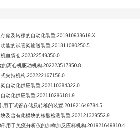
盒存储及转移的自动化装置
.
201910938619.X
动功能的试管架输送装置
.
201811080250.5
心机血袋仓
.
202322549350.0
位的离心机驱动机构
.
202223517850.8
动式夹持机构
.
202222167158.0
本架自动化供应装置
.
202110384322.0
动化供应装置.202110286181.9
勇
.
用于试管存储及转移的装置
.
201921649784.5
模块及含有此模块的核酸检测装置
.
202121329552.9
明轩
.
用于免疫分析仪的加样加反应杯机构
.
201921649810.4