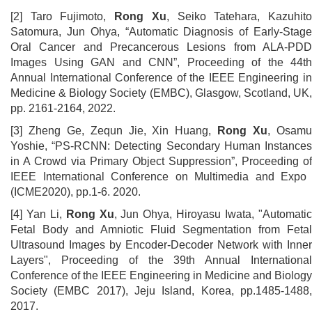
[2] Taro Fujimoto,
Rong Xu
, Seiko Tatehara, Kazuhit
Satomura, Jun Ohya, “Automatic Diagnosis of Early-Stage
Oral Cancer and Precancerous Lesions from ALA-PDD
Images Using GAN and CNN”, Proceeding of the 44th
Annual International Conference of the IEEE Engineering in
Medicine & Biology Society (EMBC), Glasgow, Scotland, UK,
pp. 2161-2164, 2022.
[3] Zheng Ge, Zequn Jie, Xin Huang,
Rong Xu
, Osam
Yoshie, “PS-RCNN: Detecting Secondary Human Instances
in A Crowd via Primary Object Suppression”, Proceeding of
IEEE International Conference on Multimedia and Expo
(ICME2020), pp.1-6. 2020.
[4] Yan Li,
Rong Xu
, Jun Ohya, Hiroyasu Iwata, "Automati
Fetal Body and Amniotic Fluid Segmentation from Fetal
Ultrasound Images by Encoder-Decoder Network with Inner
Layers", Proceeding of the 39th Annual International
Conference of the IEEE Engineering in Medicine and Biology
Society (EMBC 2017), Jeju Island, Korea, pp.1485-1488,
2017.