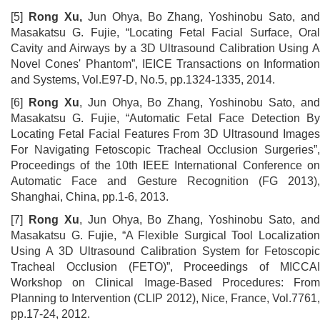
[5]
Rong Xu,
Jun Ohya, Bo Zhang, Yoshinobu Sato, an
Masakatsu G. Fujie, “Locating Fetal Facial Surface, Oral
Cavity and Airways by a 3D Ultrasound Calibration Using A
Novel Cones' Phantom”, IEICE Transactions on Information
and Systems, Vol.E97-D, No.5, pp.1324-1335, 2014.
[6]
Rong Xu
, Jun Ohya, Bo Zhang, Yoshinobu Sato, an
Masakatsu G. Fujie, “Automatic Fetal Face Detection By
Locating Fetal Facial Features From 3D Ultrasound Images
For Navigating Fetoscopic Tracheal Occlusion Surgeries”,
Proceedings of the 10th IEEE International Conference on
Automatic Face and Gesture Recognition (FG 2013),
Shanghai, China, pp.1-6, 2013.
[7]
Rong Xu
, Jun Ohya, Bo Zhang, Yoshinobu Sato, an
Masakatsu G. Fujie, “A Flexible Surgical Tool Localization
Using A 3D Ultrasound Calibration System for Fetoscopic
Tracheal Occlusion (FETO)”, Proceedings of MICCAI
Workshop on Clinical Image-Based Procedures: From
Planning to Intervention (CLIP 2012), Nice, France, Vol.7761,
pp.17-24, 2012.