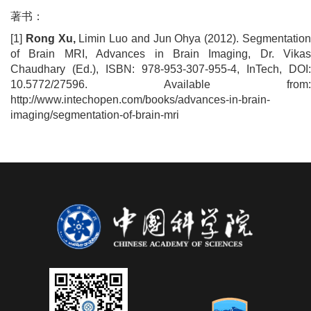
著书：
[1]
Rong Xu,
Limin Luo and Jun Ohya (2012). Segmentatio
of Brain MRI, Advances in Brain Imaging, Dr. Vikas
Chaudhary (Ed.), ISBN: 978-953-307-955-4, InTech, DOI:
10.5772/27596. Available from:
http://www.intechopen.com/books/advances-in-brain-
imaging/segmentation-of-brain-mri