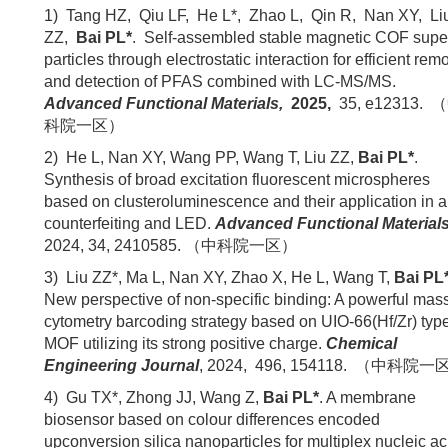
1)
Tang H
Z,
Qiu L
F,
He L*
,
Zhao L
,
Qin R
,
Nan X
Y,
Li
Z
Z,
Bai P
L
*
.
Self-assembled stable magnetic COF supe
particles through electrostatic interaction for efficient rem
and detection of PFAS combined with LC-MS/MS.
Advanced Functional Materials
,
2025,
35, e12313.
（
科院一区）
2)
He L, Nan XY, Wang PP, Wang T, Liu ZZ,
Bai PL*
.
Synthesis of broad excitation fluorescent microspheres
based on clusteroluminescence and their application in an
counterfeiting and LED.
Advanced Functional Material
2024, 34, 2410585.
（中科院一区）
3)
Liu ZZ*, Ma L, Nan XY, Zhao X, He L, Wang T,
Bai PL
New perspective of non-specific binding: A powerful mas
cytometry barcoding strategy based on UIO-66(Hf/Zr) typ
MOF utilizing its strong positive charge
.
Chemical
Engineering Journal
, 202
4
,
4
96
, 1
5
4
118
.
（中科院一
4)
G
u TX*, Zhong JJ, Wang Z,
Bai PL*
. A membrane
biosensor based on colour differences encoded
upconversion silica nanoparticles for multiplex nucleic ac