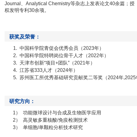
Journal
、
Analytical Chemistry
等杂志上发表论文
4
0
余篇；授
权发明专利
30
余项。
获奖及荣誉：
1.
中国科学院青促会优秀会员（
2
023
年）
2.
中国科学院特聘岗位骨干人才（
2
022
年）
3.
天津市创新
“项目+团队”（2
021
年）
4.
江苏省
333人才（2
0
24年）
5.
苏州医工所优秀基础研究贡献奖二等奖（
2
024
年
,202
研究方向：
1）
功能微球设计与合成及生物医学应用
2）
高灵敏多重核酸
/免疫检测技术
3）
单细胞
/单颗粒分析技术研究