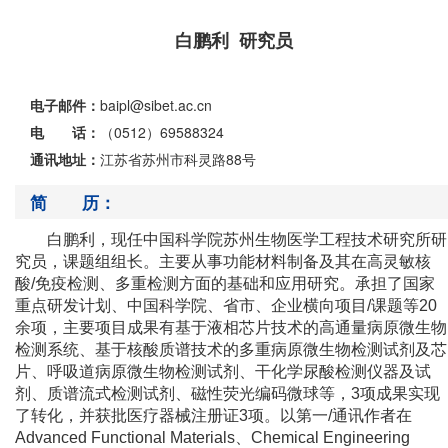
白鹏利 研究员
电子邮件：
baipl@sibet.ac.cn
电 话：
（0512）69588324
通讯地址：
江苏省苏州市科灵路88号
简 历：
白鹏利，现任中国科学院苏州生物医学工程技术研究所研
究员，课题组组长。
主要从事
功能材料制备及其在高灵敏核
酸
/
免疫检测、多重检测方面的基础和应用研究。承担了国家
重点研发计划、
中国科学院
、省市、企业横向项目
/
课题等
20
余项，主要项目成果有基于液相芯片技术的高通量病原微生物
检测系统、基于核酸质谱技术的多重病原微生物检测试剂及芯
片、呼吸道病原微生物检测试剂、干化学尿酸检测仪器及试
剂、质谱流式检测试剂、磁性荧光编码微球等，
3
项成果实现
了转化，并获批医疗器械注册证
3
项。以第一
/
通讯作者在
Advanced Functional Materials
、
Chemical Engineering