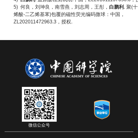
5)
何良，刘坤良，南雪燕，刘志周，王彤，
白鹏利
. 聚(
烯酸-二乙烯基苯)包覆的磁性荧光编码微球：中国，
ZL
202011472963.3
，授权
.
微信公众号