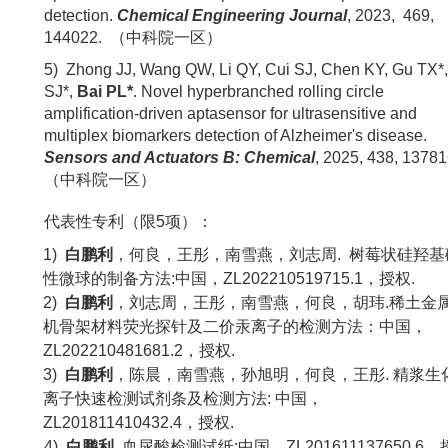
detection.
Chemical Engineering Journal
, 2023,
469,
144022.
（中科院一区）
5)
Zhong JJ, Wang QW, Li QY, Cui SJ, Chen KY, Gu TX*,
SJ*,
Bai PL*
.
Novel hyperbranched rolling circle
amplification-driven aptasensor for ultrasensitive and
multiplex biomarkers detection of Alzheimer's disease
.
Sensors and Actuators B: Chemical
, 2025, 438, 13781
（中科院一区）
代表性专利（限
5项）：
1)
白鹏利
，何良，王彤，南雪燕，刘志周
.
树莓状硅羟基
性微球的制备方法
:中国，ZL
202210519715.1
，
授权
.
2)
白鹏利
，刘志周，王彤，南雪燕，何良，胡玮
.稀土金
机骨架材料荧光探针及二价汞离子的检测方法：中国，
ZL
202210481681.2
，
授权
.
3)
白鹏利
，
陈晨
，
南雪燕
，
孙旭明
，
何良
，
王彤
. 精浆生
离子快速检测试剂条及检测方法: 中国，
ZL
201811410432.4，
授权
.
4)
白鹏利
. 血尿酸检测试纸:中国，
ZL
201611137650.6
，