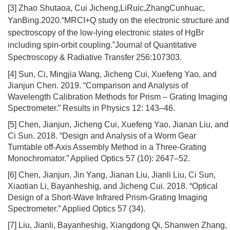
[3] Zhao Shutaoa, Cui Jicheng,LiRuic,ZhangCunhuac,
YanBing.2020.
“
MRCI+Q study on the electronic structure and
spectroscopy of the low-lying electronic states of HgBr
including spin-orbit coupling.
”
Journal of Quantitative
Spectroscopy & Radiative Transfer 256:107303.
[4] Sun, Ci, Mingjia Wang, Jicheng Cui, Xuefeng Yao, and
Jianjun Chen. 2019. “Comparison and Analysis of
Wavelength Calibration Methods for Prism – Grating Imaging
Spectrometer.” Results in Physics 12: 143–46.
[5] Chen, Jianjun, Jicheng Cui, Xuefeng Yao, Jianan Liu, and
Ci Sun. 2018. “Design and Analysis of a Worm Gear
Turntable off-Axis Assembly Method in a Three-Grating
Monochromator.” Applied Optics 57 (10): 2647–52.
[6] Chen, Jianjun, Jin Yang, Jianan Liu, Jianli Liu, Ci Sun,
Xiaotian Li, Bayanheshig, and Jicheng Cui. 2018. “Optical
Design of a Short-Wave Infrared Prism-Grating Imaging
Spectrometer.” Applied Optics 57 (34).
[7] Liu, Jianli, Bayanheshig, Xiangdong Qi, Shanwen Zhang,