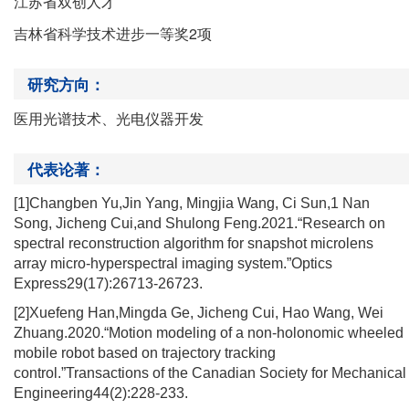
江苏省双创人才
2
吉林省科学技术进步一等奖
项
研究方向：
医用光谱技术、光电仪器开发
代表论著：
[1]Changben Yu,Jin Yang, Mingjia Wang, Ci Sun,1 Nan
Song, Jicheng Cui,and Shulong Feng.2021.“Research on
spectral reconstruction algorithm for snapshot microlens
array micro-hyperspectral imaging system.”Optics
Express29(17):26713-26723.
[2]Xuefeng Han,Mingda Ge, Jicheng Cui, Hao Wang, Wei
Zhuang.2020.“Motion modeling of a non-holonomic wheeled
mobile robot based on trajectory tracking
control.”Transactions of the Canadian Society for Mechanical
Engineering44(2):228-233.