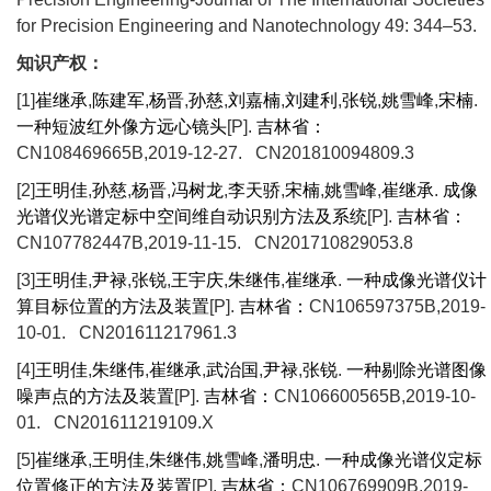
for Precision Engineering and Nanotechnology 49: 344–53.
知识产权：
[1]
崔继承
,
陈建军
,
杨晋
,
孙慈
,
刘嘉楠
,
刘建利
,
张锐
,
姚雪峰
,
宋楠
.
一种短波红外像方远心镜头
[P].
吉林省：
CN108469665B,2019-12-27. CN201810094809.3
[2]
王明佳
,
孙慈
,
杨晋
,
冯树龙
,
李天骄
,
宋楠
,
姚雪峰
,
崔继承
.
成像
光谱仪光谱定标中空间维自动识别方法及系统
[P].
吉林省：
CN107782447B,2019-11-15. CN201710829053.8
[3]
王明佳
,
尹禄
,
张锐
,
王宇庆
,
朱继伟
,
崔继承
.
一种成像光谱仪计
算目标位置的方法及装置
[P].
吉林省：
CN106597375B,2019-
10-01. CN201611217961.3
[4]
王明佳
,
朱继伟
,
崔继承
,
武治国
,
尹禄
,
张锐
.
一种剔除光谱图像
噪声点的方法及装置
[P].
吉林省：
CN106600565B,2019-10-
01. CN201611219109.X
[5]
崔继承
,
王明佳
,
朱继伟
,
姚雪峰
,
潘明忠
.
一种成像光谱仪定标
位置修正的方法及装置
[P].
吉林省：
CN106769909B,2019-