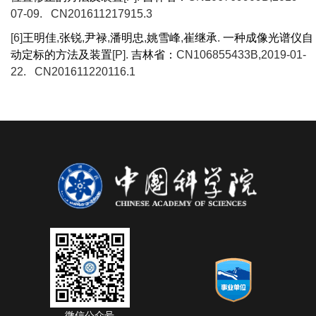
07-09. CN201611217915.3
[6]
王明佳
,
张锐
,
尹禄
,
潘明忠
,
姚雪峰
,
崔继承
.
一种成像光谱仪自
动定标的方法及装置
[P].
吉林省：
CN106855433B,2019-01-
22. CN201611220116.1
微信公众号