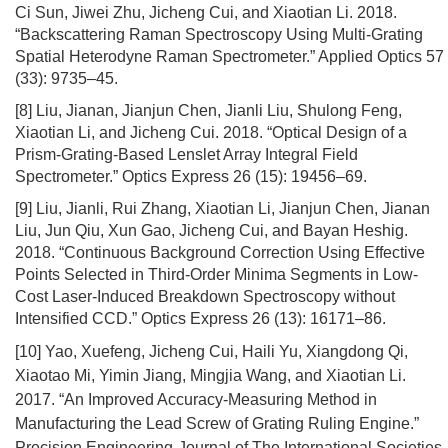
Ci Sun, Jiwei Zhu, Jicheng Cui, and Xiaotian Li. 2018.
“Backscattering Raman Spectroscopy Using Multi-Grating
Spatial Heterodyne Raman Spectrometer.” Applied Optics 57
(33): 9735–45.
[8] Liu, Jianan, Jianjun Chen, Jianli Liu, Shulong Feng,
Xiaotian Li, and Jicheng Cui. 2018. “Optical Design of a
Prism-Grating-Based Lenslet Array Integral Field
Spectrometer.” Optics Express 26 (15): 19456–69.
[9] Liu, Jianli, Rui Zhang, Xiaotian Li, Jianjun Chen, Jianan
Liu, Jun Qiu, Xun Gao, Jicheng Cui, and Bayan Heshig.
2018. “Continuous Background Correction Using Effective
Points Selected in Third-Order Minima Segments in Low-
Cost Laser-Induced Breakdown Spectroscopy without
Intensified CCD.” Optics Express 26 (13): 16171–86.
[10] Yao, Xuefeng, Jicheng Cui, Haili Yu, Xiangdong Qi,
Xiaotao Mi, Yimin Jiang, Mingjia Wang, and Xiaotian Li.
2017. “An Improved Accuracy-Measuring Method in
Manufacturing the Lead Screw of Grating Ruling Engine.”
Precision Engineering-Journal of The International Societies