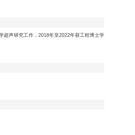
学超声研究工作，
2
018
年至
2
022
年获工程博士学