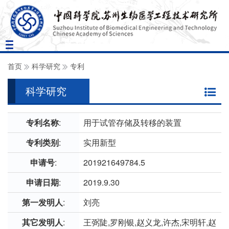
Toggle
navigation
首页
科学研究
专利
科学研究
专利名称
:
用于试管存储及转移的装置
专利类别
:
实用新型
申请号
:
201921649784.5
申请日期
:
2019.9.30
第一发明人
:
刘亮
其它发明人
:
王弼陡,罗刚银,赵义龙,许杰,宋明轩,赵