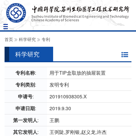
Toggle
navigation
首页
科学研究
专利
科学研究
专利名称
:
用于TIP盒取放的抽屉装置
专利类别
:
发明专利
申请号
:
201910938305.X
申请日期
:
2019.9.30
第一发明人
:
王鹏
其它发明人
:
王弼陡,罗刚银,赵义龙,许杰