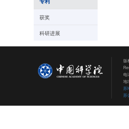
专利
获奖
科研进展
版权
Re
电话
地
苏I
苏公