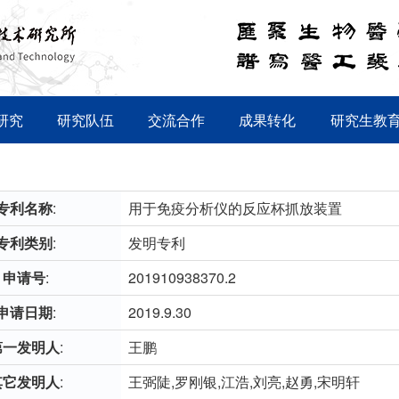
研究
研究队伍
交流合作
成果转化
研究生教
专利名称
:
用于免疫分析仪的反应杯抓放装置
专利类别
:
发明专利
申请号
:
201910938370.2
申请日期
:
2019.9.30
第一发明人
:
王鹏
其它发明人
:
王弼陡,罗刚银,江浩,刘亮,赵勇,宋明轩