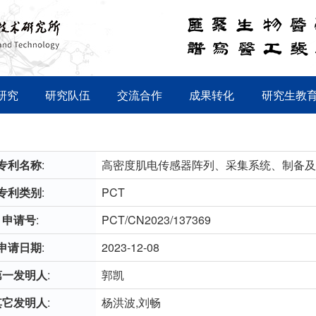
研究
研究队伍
交流合作
成果转化
研究生教
专利名称
:
高密度肌电传感器阵列、采集系统、制备及
专利类别
:
PCT
申请号
:
PCT/CN2023/137369
申请日期
:
2023-12-08
第一发明人
:
郭凯
其它发明人
:
杨洪波,刘畅