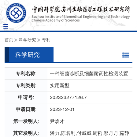
Toggle
navigation
首页
科学研究
专利
科学研究
专利名称
:
一种细菌诊断及细菌耐药性检测装置
专利类别
:
实用新型
申请号
:
202323277126.7
申请日期
:
2023-12-01
第一发明人
:
尹焕才
其它发明人
:
潘力,陈名利,付威威,周哲,邬丹丹,茹静