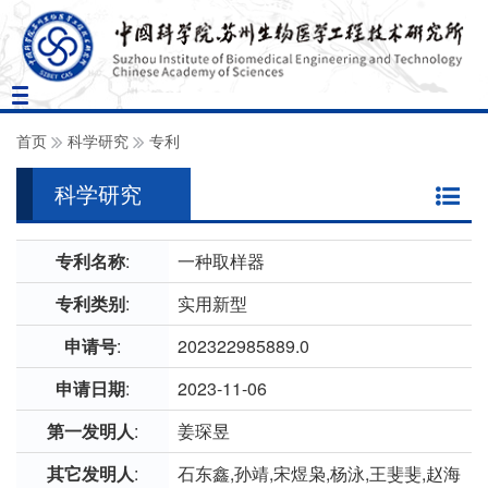
Toggle
navigation
首页
科学研究
专利
科学研究
专利名称
:
一种取样器
专利类别
:
实用新型
申请号
:
202322985889.0
申请日期
:
2023-11-06
第一发明人
:
姜琛昱
其它发明人
:
石东鑫,孙靖,宋煜枭,杨泳,王斐斐,赵海