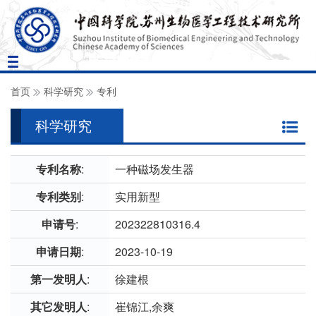
Toggle
navigation
首页
科学研究
专利
科学研究
专利名称
:
一种磁场发生器
专利类别
:
实用新型
申请号
:
202322810316.4
申请日期
:
2023-10-19
第一发明人
:
徐建根
其它发明人
:
崔锦江,余爽