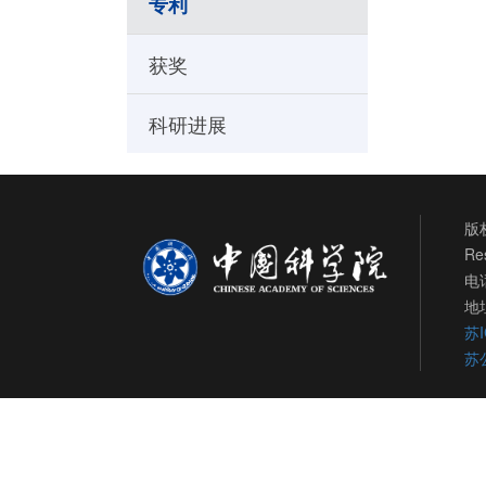
专利
获奖
科研进展
版权
Re
电话
地
苏I
苏公