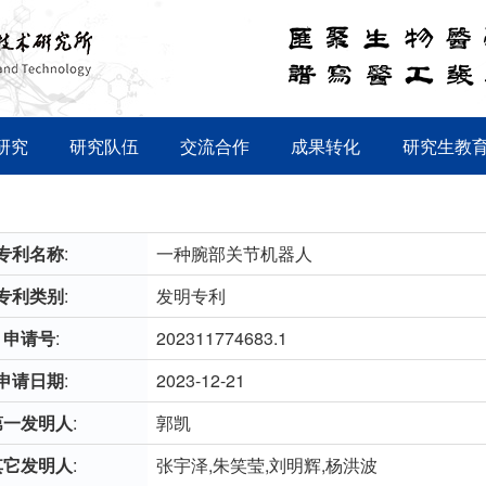
研究
研究队伍
交流合作
成果转化
研究生教
专利名称
:
一种腕部关节机器人
专利类别
:
发明专利
申请号
:
202311774683.1
申请日期
:
2023-12-21
第一发明人
:
郭凯
其它发明人
:
张宇泽,朱笑莹,刘明辉,杨洪波