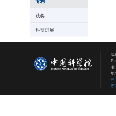
专利
获奖
科研进展
版权
Re
电话
地
苏I
苏公