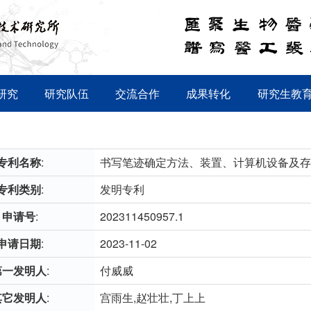
研究
研究队伍
交流合作
成果转化
研究生教
专利名称
:
书写笔迹确定方法、装置、计算机设备及存
专利类别
:
发明专利
申请号
:
202311450957.1
申请日期
:
2023-11-02
第一发明人
:
付威威
其它发明人
:
宫雨生,赵壮壮,丁上上