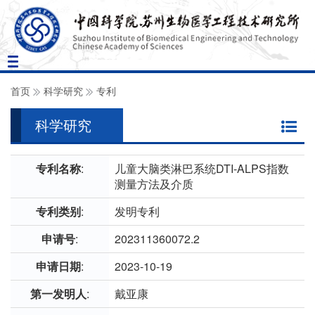
Toggle
navigation
首页
科学研究
专利
科学研究
专利名称
:
儿童大脑类淋巴系统DTI-ALPS指数
测量方法及介质
专利类别
:
发明专利
申请号
:
202311360072.2
申请日期
:
2023-10-19
第一发明人
:
戴亚康