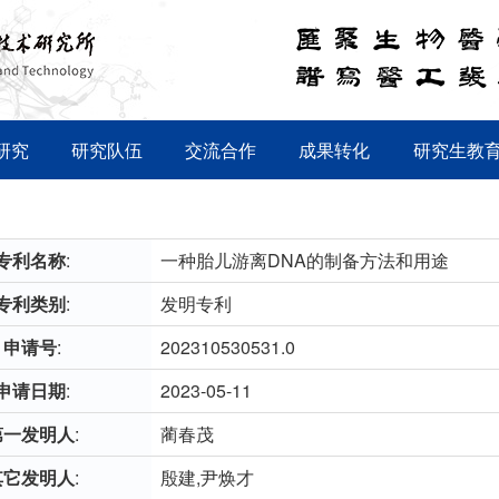
研究
研究队伍
交流合作
成果转化
研究生教
专利名称
:
一种胎儿游离DNA的制备方法和用途
专利类别
:
发明专利
申请号
:
202310530531.0
申请日期
:
2023-05-11
第一发明人
:
蔺春茂
其它发明人
:
殷建,尹焕才