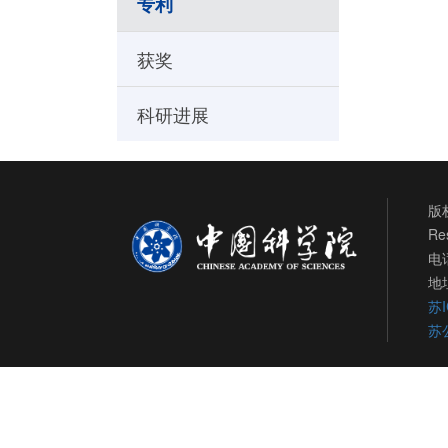
专利
获奖
科研进展
版权
Re
电话
地
苏I
苏公