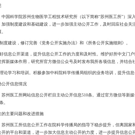
述
，中国科学院苏州生物医学工程技术研究所（以下简称“苏州医工所”）深
，加强制度建设和基础建设，进一步加强主动公开工作，及时回应社会关
展。
制度建设，修订完善《党务公开实施办法》和《所务公开实施细则》。
好信息公开渠道，提升信息公开工作的力度和及时性。维护好所中文门户
发挥新媒体作用，研究所官方微信公众号及时发布我所各项信息，并结合
理论学习和培训。积极参加中科院科学传播局组织的业务培训，提升信息
公开信息情况
，苏州医工所网站信息公开栏目主动公开信息
510
条。通过官方微信等新媒
条。
的主要问题和改进措施
，苏州医工所信息公开工作在院科学传播局的指导下稳步提升，但离国家
公开的平台和渠道，进一步加大信息主动公开的力度，进一步提升信息公