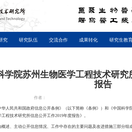
研究
研究队伍
交流合作
成果转化
研究生教
科学院苏州生物医学工程技术研究所
报告
作者：
人民共和国政府信息公开条例》（以下简称《条例》）和《中国科学院
学工程技术研究所信息公开工作
2019
年度报告》。
述、主动公开信息情况、工作中存在的主要问题及改进措施三部分组成