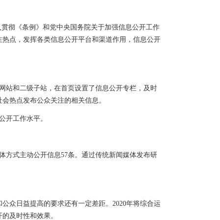
入贯彻《条例》和党中央国务院关于加强信息公开工作
注热点，发挥各类信息公开平台和渠道作用，信息公开
网站和二级子站，在首页设置了信息公开专栏，及时
社会热点发布公众关注的相关信息。
公开工作水平。
体方式主动公开信息
57
条。通过传统新闻媒体发布研
和公众日益提高的要求还有一定差距。
2020
年将综合运
开的及时性和效果。