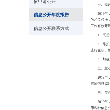
依申请公开
一、概
信息公开年度报告
2019
年
的相关精神
工作有效开
信息公开联系方式
1
、完善
2
、维护
进行更新。
3
、加强
二、主动
2019
年
究所信息
121
三、存在
2019
年
用各种信息