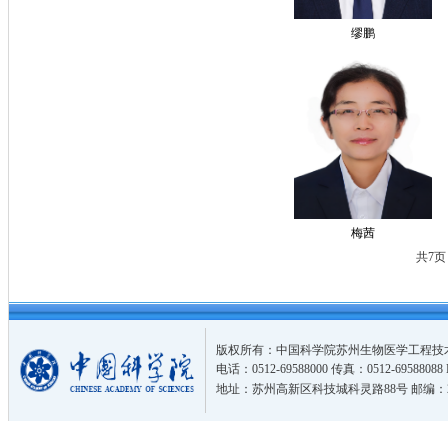
缪鹏
梅茜
共7
版权所有：中国科学院苏州生物医学工程技术研究所 Copyr
电话：0512-69588000 传真：0512-69588088 
地址：苏州高新区科技城科灵路88号 邮编：21