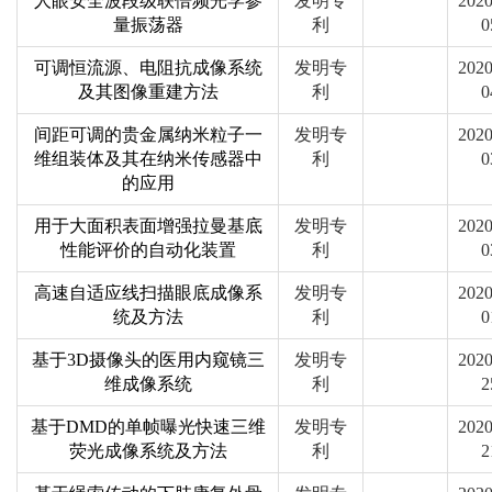
人眼安全波段级联倍频光学参
发明专
2020
量振荡器
利
0
可调恒流源、电阻抗成像系统
发明专
2020
及其图像重建方法
利
0
间距可调的贵金属纳米粒子一
发明专
2020
维组装体及其在纳米传感器中
利
0
的应用
用于大面积表面增强拉曼基底
发明专
2020
性能评价的自动化装置
利
0
高速自适应线扫描眼底成像系
发明专
2020
统及方法
利
0
基于3D摄像头的医用内窥镜三
发明专
2020
维成像系统
利
2
基于DMD的单帧曝光快速三维
发明专
2020
荧光成像系统及方法
利
2