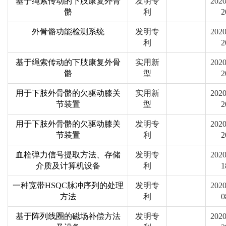
基于绳索传动的下肢康复外骨
发明专
2020
骼
利
2
外骨骼功能检测系统
发明专
2020
利
2
基于绳索传动的下肢康复外骨
实用新
2020
骼
型
2
用于下肢外骨骼的欠驱动膝关
实用新
2020
节装置
型
2
用于下肢外骨骼的欠驱动膝关
发明专
2020
节装置
利
2
血栓弹力信号提取方法、存储
发明专
2020
介质及计算机设备
利
1
一种宽带HSQC脉冲序列的处理
发明专
2020
方法
利
0
基于阵列线圈的磁场补偿方法
发明专
2020