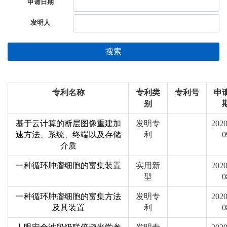
申请日期
发明人
搜索
专利名称
专利类
专利号
申
别
基于云计算的断层图像重建加
发明专
2020
速方法、系统、终端以及存储
利
0
介质
一种循环肿瘤细胞的富集装置
实用新
2020
型
0
一种循环肿瘤细胞的富集方法
发明专
2020
及其装置
利
0