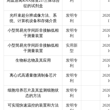
周血游离RNA筛查21-三体综合
利
1
征的试剂盒
光纤束超分辨成像方法、系
发明专
2020
统、计算机设备和存储介质
利
1
小型简易光学间距非接触低相
发明专
2020
干测量装置
利
1
小型简易光学间距非接触低相
实用新
2020
干测量装置
型
1
生物标志物及其应用
发明专
2020
利
1
离心式高通量微滴制备芯片
发明专
2020
利
1
细胞培养芯片及其监测细胞状
发明专
2020
态的方法
利
1
可实现快速温控的装置和方法
发明专
2020