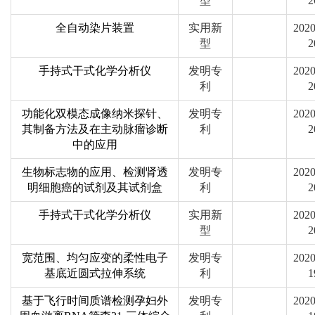
型
2
全自动染片装置
实用新
2020
型
2
手持式干式化学分析仪
发明专
2020
利
2
功能化双模态成像纳米探针、
发明专
2020
其制备方法及在主动脉瘤诊断
利
2
中的应用
生物标志物的应用、检测肾透
发明专
2020
明细胞癌的试剂及其试剂盒
利
2
手持式干式化学分析仪
实用新
2020
型
2
宽范围、均匀应变的柔性电子
发明专
2020
基底近圆式拉伸系统
利
1
基于飞行时间质谱检测孕妇外
发明专
2020