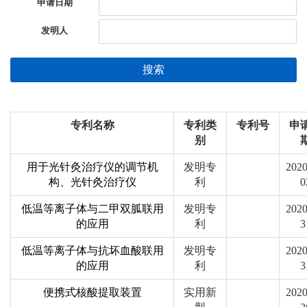
申请日期
发明人
搜索
专利名称
专利类
专利号
申
别
用于光针灸治疗仪的调节机
发明专
2020
构、光针灸治疗仪
利
0
低温等离子体与二甲双胍联用
发明专
2020
的应用
利
3
低温等离子体与抗坏血酸联用
发明专
2020
的应用
利
3
便携式核酸提取装置
实用新
2020