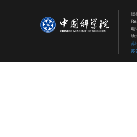
版权
Re
电话
地
苏I
苏公