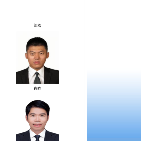
郎松
肖昀