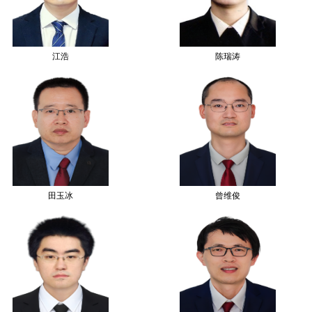
江浩
陈瑞涛
田玉冰
曾维俊